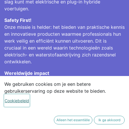
slag kunt met elektrische en plug-in hybride
voertuigen.
Safety First!
Onze missie is helder: het bieden van praktische kennis
en innovatieve producten waarmee professionals hun
werk veilig en efficiënt kunnen uitvoeren. Dit is
cruciaal in een wereld waarin technologieën zoals
elektrisch- en waterstofaandrijving zich razendsnel
ontwikkelen.
Wereldwijde impact
Met een sterk netwerk van distributeurs en een
We gebruiken cookies om je een betere
ervaren team ondersteunen we professionals over de
gebruikerservaring op deze website te bieden.
hele wereld. Samen werken we aan de ontwikkeling en
implementatie van vooruitstrevende
Cookiebeleid
veiligheidsoplossingen die écht het verschil maken.
Alleen het essentiële
Ik ga akkoord